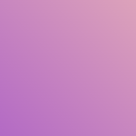
Judul
Pengarang
Subjek
ISBN/ISSN
Tipe Koleksi
Lokasi
GMD