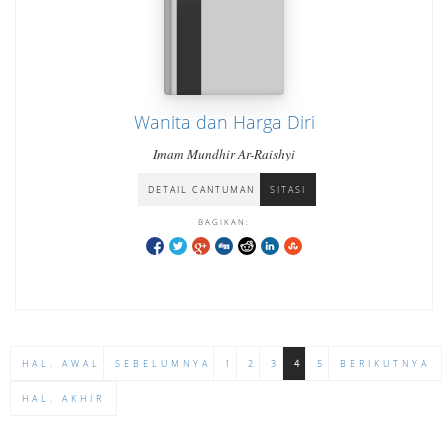
Wanita dan Harga Diri
Imam Mundhir Ar-Raishyi
DETAIL CANTUMAN
SITASI
BAGIKAN:
HAL. AWAL
SEBELUMNYA
1
2
3
4
5
BERIKUTNYA
HAL. AKHIR