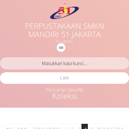
PERPUSTAKAAN SMKN
MANDIRI 51 JAKARTA
51 Library
CARI
Pencarian Spesifik
Koleksi
HAL. AWAL
SEBELUMNYA
1
2
3
4
5
BERIKUTNYA