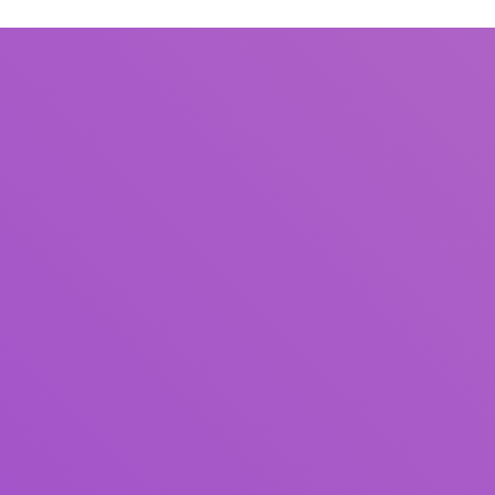
Judul
Pengarang
Subjek
ISBN/ISSN
Tipe Koleksi
Lokasi
GMD