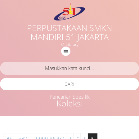
PERPUSTAKAAN SMKN
MANDIRI 51 JAKARTA
51 Library
CARI
Pencarian Spesifik
Koleksi
HAL. AWAL
SEBELUMNYA
6
7
8
9