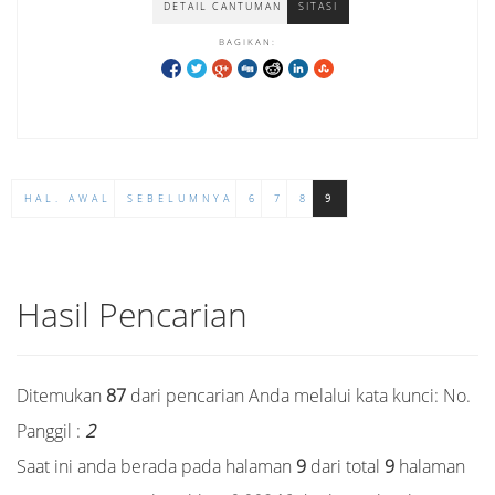
DETAIL CANTUMAN
SITASI
BAGIKAN:
HAL. AWAL
SEBELUMNYA
6
7
8
9
Hasil Pencarian
Ditemukan
87
dari pencarian Anda melalui kata kunci:
No.
Panggil :
2
Saat ini anda berada pada halaman
9
dari total
9
halaman