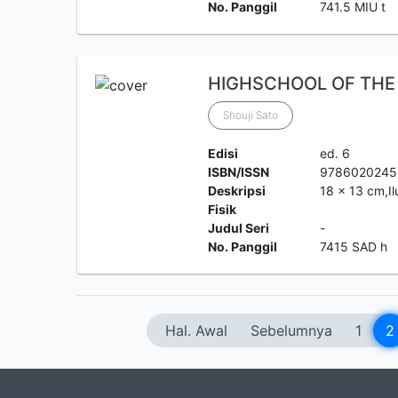
No. Panggil
741.5 MIU t
HIGHSCHOOL OF THE
Shouji Sato
Edisi
ed. 6
ISBN/ISSN
978602024
Deskripsi
18 x 13 cm,Il
Fisik
Judul Seri
-
No. Panggil
7415 SAD h
Hal. Awal
Sebelumnya
1
2