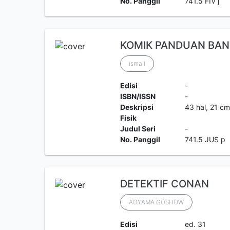
No. Panggil
741.5 FIV j
KOMIK PANDUAN BA
ismail
Edisi
-
ISBN/ISSN
-
Deskripsi
43 hal, 21 c
Fisik
Judul Seri
-
No. Panggil
741.5 JUS p
DETEKTIF CONAN
AOYAMA GOSHOW
Edisi
ed. 31