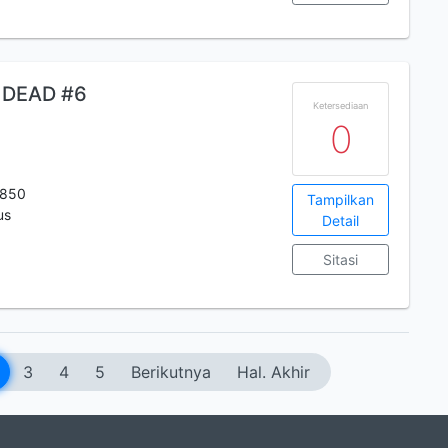
 DEAD #6
Ketersediaan
0
5850
Tampilkan
us
Detail
Sitasi
3
4
5
Berikutnya
Hal. Akhir