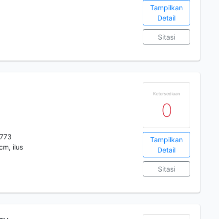
Tampilkan
Detail
Sitasi
Ketersediaan
0
773
Tampilkan
cm, ilus
Detail
Sitasi