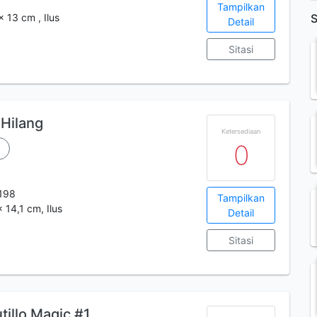
Tampilkan
x 13 cm , Ilus
S
Detail
Sitasi
Hilang
Ketersediaan
0
198
Tampilkan
x 14,1 cm, Ilus
Detail
Sitasi
illo Magic #1