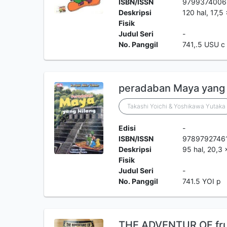
ISBN/ISSN
9799374006
Deskripsi
120 hal, 17,5 
Fisik
Judul Seri
-
No. Panggil
741,.5 USU c
peradaban Maya yang 
Takashi Yoichi & Yoshikawa Yutaka
Edisi
-
ISBN/ISSN
9789792746
Deskripsi
95 hal, 20,3 
Fisik
Judul Seri
-
No. Panggil
741.5 YOI p
THE ADVENTUR OF frut