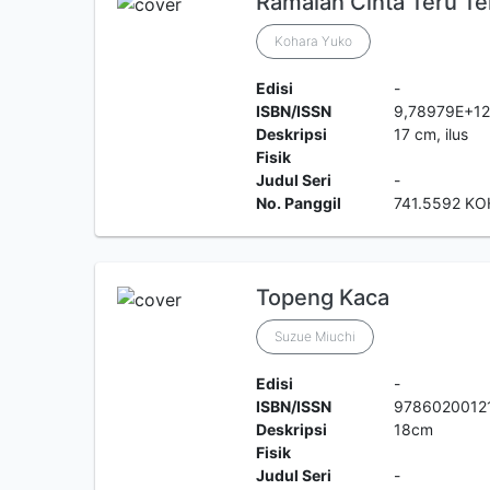
Ramalan Cinta Teru Te
Kohara Yuko
Edisi
-
ISBN/ISSN
9,78979E+1
Deskripsi
17 cm, ilus
Fisik
Judul Seri
-
No. Panggil
741.5592 KO
Topeng Kaca
Suzue Miuchi
Edisi
-
ISBN/ISSN
9786020012
Deskripsi
18cm
Fisik
Judul Seri
-