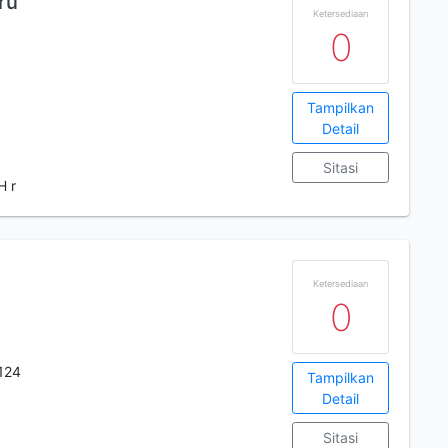
ru
Ketersediaan
0
2
Tampilkan
Detail
Sitasi
H r
Ketersediaan
0
124
Tampilkan
Detail
Sitasi