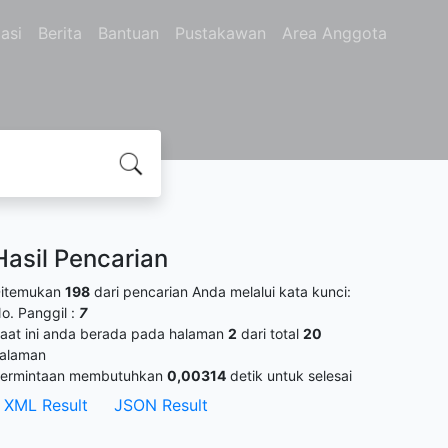
asi
Berita
Bantuan
Pustakawan
Area Anggota
Hasil Pencarian
itemukan
198
dari pencarian Anda melalui kata kunci:
o. Panggil :
7
aat ini anda berada pada halaman
2
dari total
20
alaman
ermintaan membutuhkan
0,00314
detik untuk selesai
XML Result
JSON Result