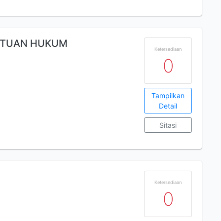
NTUAN HUKUM
Ketersediaan
0
Tampilkan
m
Detail
Sitasi
Ketersediaan
0