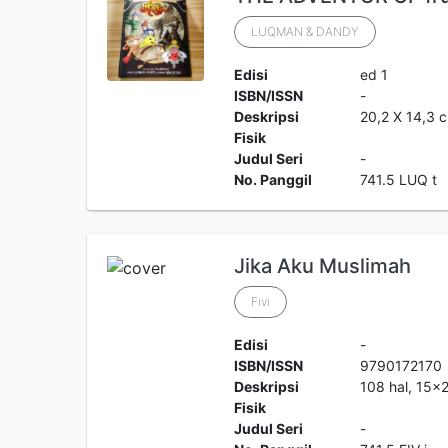
LUQMAN & DANDY
Edisi
ed 1
ISBN/ISSN
-
Deskripsi
20,2 X 14,3 c
Fisik
Judul Seri
-
No. Panggil
741.5 LUQ t
Jika Aku Muslimah
Fivi
Edisi
-
ISBN/ISSN
9790172170
Deskripsi
108 hal, 15x2
Fisik
Judul Seri
-