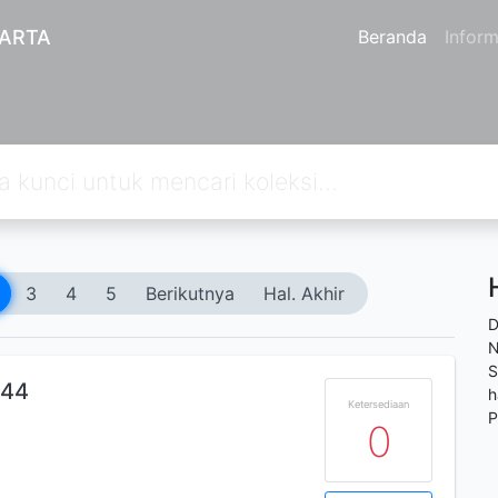
KARTA
Beranda
Inform
3
4
5
Berikutnya
Hal. Akhir
D
N
S
#44
h
Ketersediaan
P
0