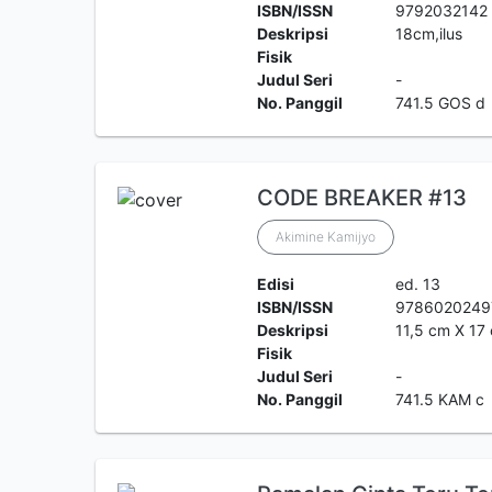
ISBN/ISSN
9792032142
Deskripsi
18cm,ilus
Fisik
Judul Seri
-
No. Panggil
741.5 GOS d
CODE BREAKER #13
Akimine Kamijyo
Edisi
ed. 13
ISBN/ISSN
9786020249
Deskripsi
11,5 cm X 17 
Fisik
Judul Seri
-
No. Panggil
741.5 KAM c