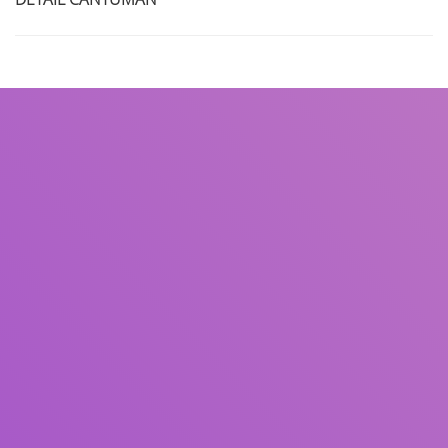
Judul
Pengarang
Subjek
ISBN/ISSN
Tipe Koleksi
Lokasi