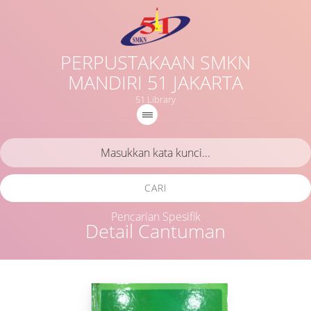
PERPUSTAKAAN SMKN
MANDIRI 51 JAKARTA
51 Library
CARI
Pencarian Spesifik
Detail Cantuman