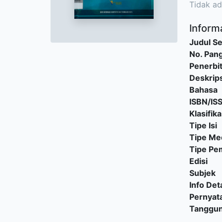
Tidak ad
Informa
Judul Se
No. Pang
Penerbi
Deskrips
Bahasa
ISBN/IS
Klasifika
Tipe Isi
Tipe Me
Tipe P
Edisi
Subjek
Info Deta
Pernyat
Tanggu