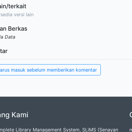
ain/terkait
sedia versi lain
an Berkas
da Data
tar
arus masuk sebelum memberikan komentar
ang Kami
mplete Library Management System, SLiMS (Senayan
m