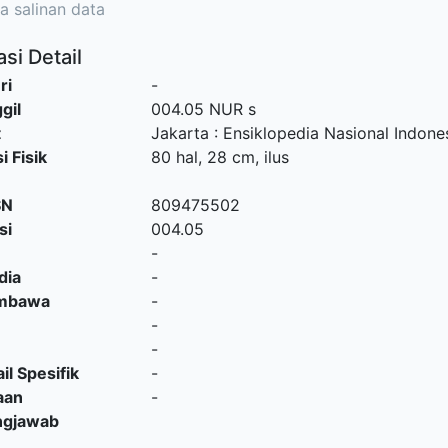
a salinan data
si Detail
ri
-
gil
004.05 NUR s
t
Jakarta
:
Ensiklopedia Nasional Indone
i Fisik
80 hal, 28 cm, ilus
SN
809475502
si
004.05
-
dia
-
embawa
-
-
-
il Spesifik
-
aan
-
ngjawab