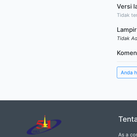
Versi l
Tidak ter
Lampir
Tidak A
Komen
Anda h
Tent
As a co