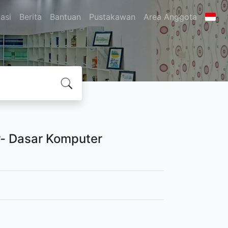
asi
Berita
Bantuan
Pustakawan
Area Anggota
ar- Dasar Komputer