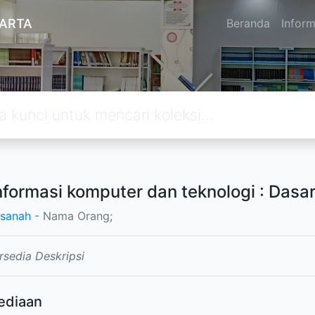
KARTA
Beranda
Inform
informasi komputer dan teknologi : Das
sanah
- Nama Orang;
rsedia Deskripsi
ediaan