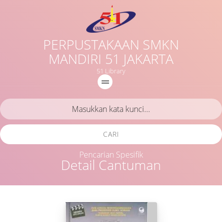
PERPUSTAKAAN SMKN
MANDIRI 51 JAKARTA
51 Library
CARI
Pencarian Spesifik
Detail Cantuman