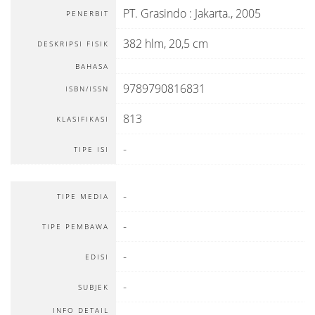
PT. Grasindo
:
Jakarta
.,
2005
PENERBIT
382 hlm, 20,5 cm
DESKRIPSI FISIK
BAHASA
9789790816831
ISBN/ISSN
813
KLASIFIKASI
-
TIPE ISI
-
TIPE MEDIA
-
TIPE PEMBAWA
-
EDISI
-
SUBJEK
INFO DETAIL