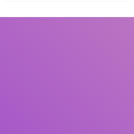
Judul
Pengarang
Subjek
ISBN/ISSN
Tipe Koleksi
Lokasi