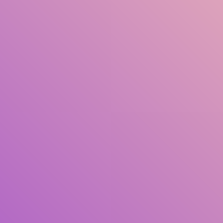
Judul
Pengarang
Subjek
ISBN/ISSN
Tipe Koleksi
Lokasi
GMD