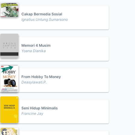
Cakap Bermedia Sosial
Ignatius Untung Sumarsono
Memori 4 Musim
Yoana Dianika
From Hobby To Money
Deasylawati.P.
Seni Hidup Minimalis
Francine Jay