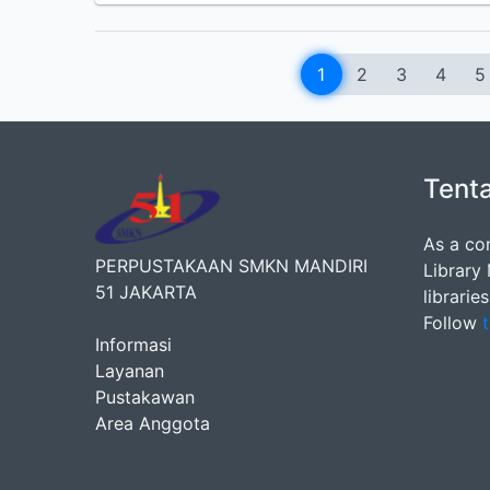
1
2
3
4
5
Tent
As a co
PERPUSTAKAAN SMKN MANDIRI
Library
51 JAKARTA
librarie
Follow
t
Informasi
Layanan
Pustakawan
Area Anggota