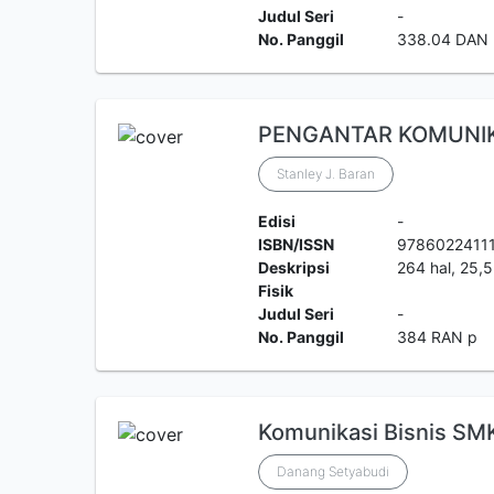
Judul Seri
-
No. Panggil
338.04 DAN
PENGANTAR KOMUNIKASI
Stanley J. Baran
Edisi
-
ISBN/ISSN
9786022411
Deskripsi
264 hal, 25,5
Fisik
Judul Seri
-
No. Panggil
384 RAN p
Komunikasi Bisnis SM
Danang Setyabudi