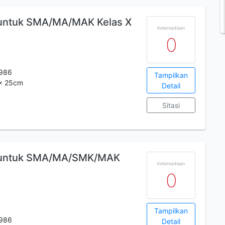
 untuk SMA/MA/MAK Kelas X
Ketersediaan
0
986
Tampilkan
 x 25cm
Detail
Sitasi
a untuk SMA/MA/SMK/MAK
Ketersediaan
0
Tampilkan
986
Detail