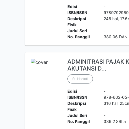
Edisi
-
ISBN/ISSN
9789792969
Deskripsi
246 hal, 17.6
Fisik
Judul Seri
-
No. Panggil
380.06 DAN 
ADMINITRASI PAJAK 
AKUTANSI D...
Sri Hartati
Edisi
-
ISBN/ISSN
978-602-05
Deskripsi
316 hal, 25c
Fisik
Judul Seri
-
No. Panggil
336.2 SRI a