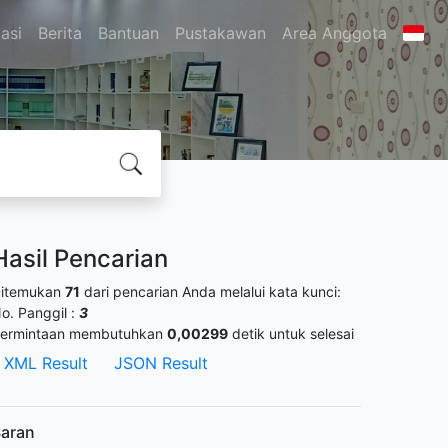
asi
Berita
Bantuan
Pustakawan
Area Anggota
Hasil Pencarian
itemukan
71
dari pencarian Anda melalui kata kunci:
o. Panggil :
3
ermintaan membutuhkan
0,00299
detik untuk selesai
XML Result
JSON Result
aran