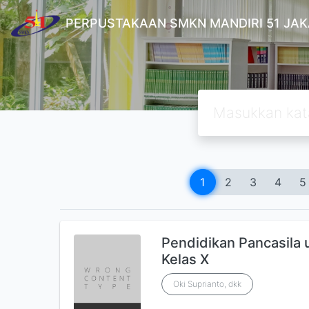
PERPUSTAKAAN SMKN MANDIRI 51 JA
1
2
3
4
5
Pendidikan Pancasil
Kelas X
Oki Suprianto, dkk