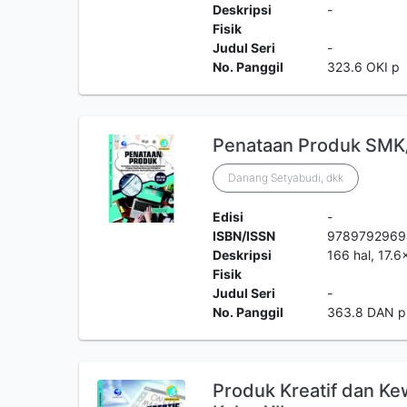
Deskripsi
-
Fisik
Judul Seri
-
No. Panggil
323.6 OKI p
Penataan Produk SMK/
Danang Setyabudi, dkk
Edisi
-
ISBN/ISSN
9789792969
Deskripsi
166 hal, 17.6
Fisik
Judul Seri
-
No. Panggil
363.8 DAN p
Produk Kreatif dan K