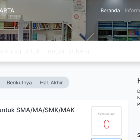
KARTA
Beranda
Inform
Berikutnya
Hal. Akhir
D
N
P
a untuk SMA/MA/SMK/MAK
Ketersediaan
0
S