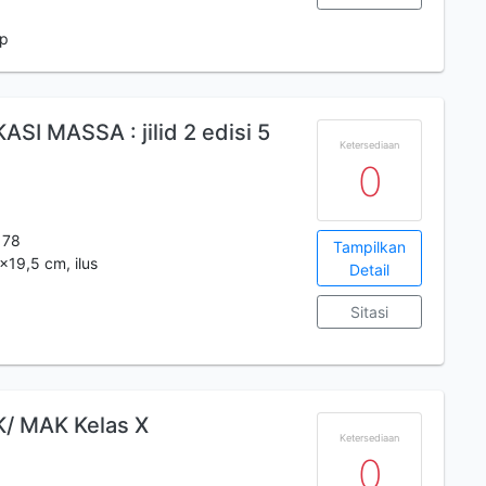
 p
 MASSA : jilid 2 edisi 5
Ketersediaan
0
178
Tampilkan
x19,5 cm, ilus
Detail
Sitasi
K/ MAK Kelas X
Ketersediaan
0