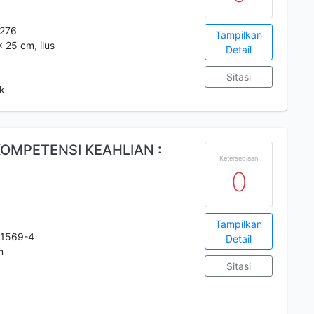
276
Tampilkan
x 25 cm, ilus
Detail
Sitasi
k
KOMPETENSI KEAHLIAN :
Ketersediaan
0
Tampilkan
-1569-4
Detail
m
Sitasi