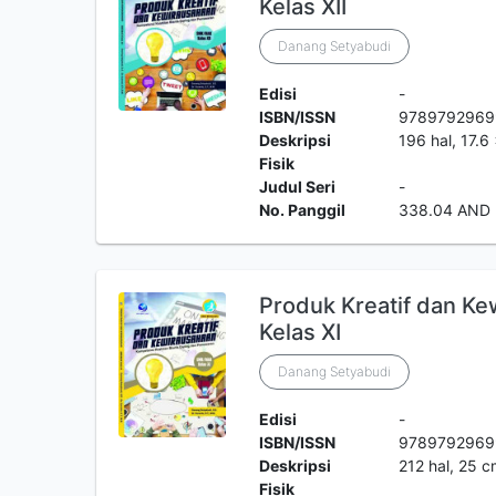
Kelas XII
Danang Setyabudi
Edisi
-
ISBN/ISSN
978979296
Deskripsi
196 hal, 17.6 
Fisik
Judul Seri
-
No. Panggil
338.04 AND
Produk Kreatif dan K
Kelas XI
Danang Setyabudi
Edisi
-
ISBN/ISSN
9789792969
Deskripsi
212 hal, 25 
Fisik