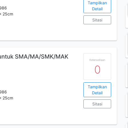
Tampilkan
986
Detail
 x 25cm
Sitasi
a untuk SMA/MA/SMK/MAK
Ketersediaan
0
Tampilkan
986
Detail
 x 25cm
Sitasi