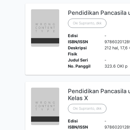
Pendidikan Pancasila
Oki Suprianto, dkk
Edisi
-
ISBN/ISSN
9786020128
Deskripsi
212 hal, 17,6
Fisik
Judul Seri
-
No. Panggil
323.6 OKI p
Pendidikan Pancasil
Kelas X
Oki Suprianto, dkk
Edisi
-
ISBN/ISSN
9786020128