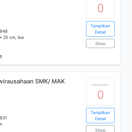
0
Tampilkan
9948
Detail
x 25 cm, ilus
Sitasi
 p
ewirausahaan SMK/ MAK
Ketersediaan
0
Tampilkan
931
Detail
cm
Sitasi