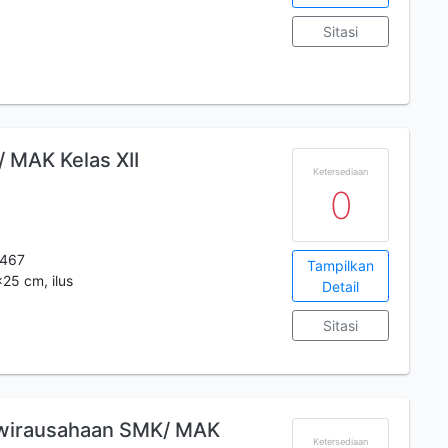
Sitasi
 MAK Kelas XII
Ketersediaan
0
467
Tampilkan
x25 cm, ilus
Detail
Sitasi
ewirausahaan SMK/ MAK
Ketersediaan