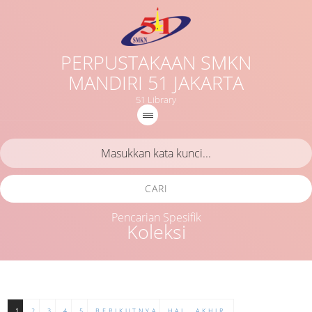
PERPUSTAKAAN SMKN
MANDIRI 51 JAKARTA
51 Library
CARI
Pencarian Spesifik
Koleksi
1
2
3
4
5
BERIKUTNYA
HAL. AKHIR