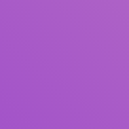
Judul
Pengarang
Subjek
ISBN/ISSN
Tipe Koleksi
Lokasi
GMD