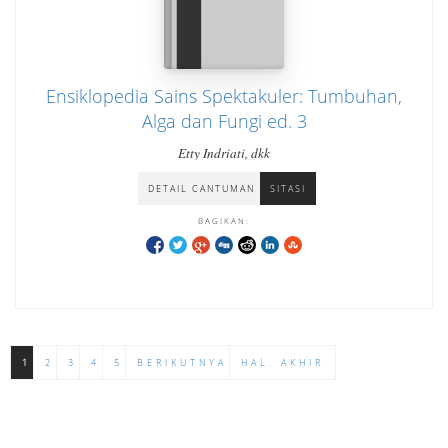
Ensiklopedia Sains Spektakuler: Tumbuhan,
Alga dan Fungi ed. 3
Etty Indriati, dkk
DETAIL CANTUMAN
SITASI
BAGIKAN:
1
2
3
4
5
BERIKUTNYA
HAL. AKHIR