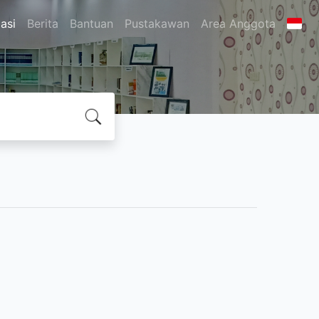
asi
Berita
Bantuan
Pustakawan
Area Anggota