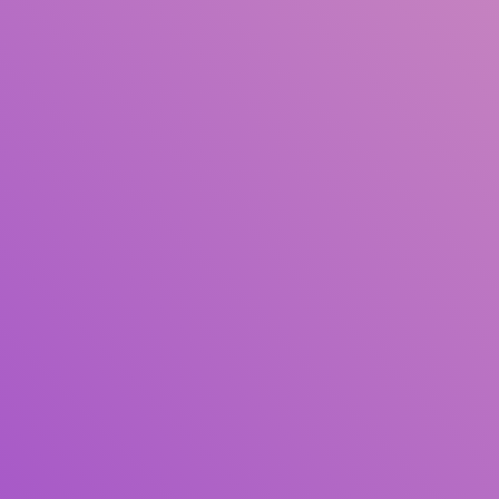
Judul
Pengarang
Subjek
ISBN/ISSN
Tipe Koleksi
Lokasi
GMD